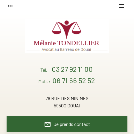
Panneau de gestion des cookies
more_horiz
menu
03 27 92 11 00
Tél. :
06 71 66 52 52
Mob. :
78 RUE DES MINIMES
59500 DOUAI
mail_outline
Je prends contact